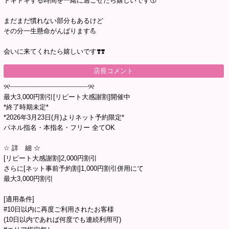
ドキドキする時間を一緒に過ごせたら嬉しいです😚
まだまだ慣れない部分もあるけど
その分一生懸命がんばります💪
会いに来てくれたら嬉しいです❣️❣️
店長コメント
୨୧┈┈┈┈┈┈┈┈┈┈┈┈┈┈┈┈┈┈┈୨୧
最大3,000円割引[リピート大感謝割]開催中
*終了時期未定*
*2026年3月23日(月)よりネット予約限定*
パネル指名・本指名・フリー 全てOK
☆ 詳 細 ☆
[リピート大感謝割]2,000円割引
さらに[ネット事前予約割]1,000円割引併用にて
最大3,000円割引
[適用条件]
#10日以内に再度ご利用されたお客様
(10日以内であれば何度でも連続利用可)