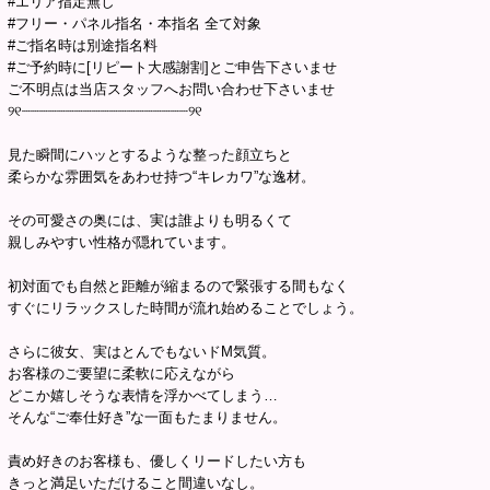
#エリア指定無し
#フリー・パネル指名・本指名 全て対象
#ご指名時は別途指名料
#ご予約時に[リピート大感謝割]とご申告下さいませ
ご不明点は当店スタッフへお問い合わせ下さいませ
୨୧┈┈┈┈┈┈┈┈┈┈┈┈┈┈┈┈┈┈┈୨୧
見た瞬間にハッとするような整った顔立ちと
柔らかな雰囲気をあわせ持つ“キレカワ”な逸材。
その可愛さの奥には、実は誰よりも明るくて
親しみやすい性格が隠れています。
初対面でも自然と距離が縮まるので緊張する間もなく
すぐにリラックスした時間が流れ始めることでしょう。
さらに彼女、実はとんでもないドM気質。
お客様のご要望に柔軟に応えながら
どこか嬉しそうな表情を浮かべてしまう…
そんな“ご奉仕好き”な一面もたまりません。
責め好きのお客様も、優しくリードしたい方も
きっと満足いただけること間違いなし。