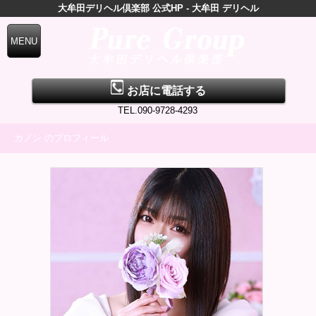
大牟田デリヘル倶楽部 公式HP - 大牟田 デリヘル
お店に電話する
TEL.090-9728-4293
カノン のプロフィール