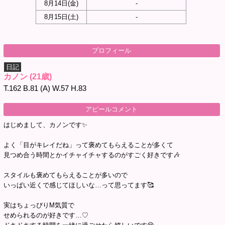
8月14日(
金
)
-
8月15日(
土
)
-
プロフィール
日記
カノン
(21歳)
T.162 B.81 (A) W.57 H.83
アピールコメント
はじめまして、カノンです✨️
よく「目がキレイだね」って褒めてもらえることが多くて
見つめ合う時間とかイチャイチャするのがすごく好きです🎶
スタイルも褒めてもらえることが多いので
いっぱい近くで感じてほしいな…って思ってます🥰
実はちょっぴりM気質で
せめられるのが好きです…♡